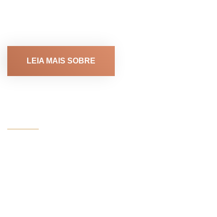
coração da cidade, incorporado ao Edifício Metropolitan
Business Center, maior centro empresarial da região, com
localização...
LEIA MAIS SOBRE
MAPA
DO SITE
Home
Sobre nós
Áreas de Atuação
Publicações
Contato
Política de privacidade