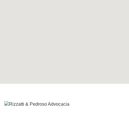
Localizado em Criciúma, no Sul de Santa Catarina, o
Escritório Rizzatti & Pedroso Advocacia encontra-se no