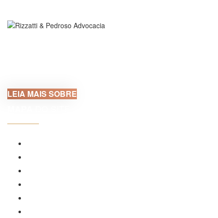
Localizado em Criciúma, no Sul de Santa Catarina, o
Escritório Rizzatti & Pedroso Advocacia encontra-se no
coração da cidade, incorporado ao Edifício Metropolitan
Business Center, maior centro empresarial da região, com
localização...
LEIA MAIS SOBRE
DO SITE
MAPA
Home
Sobre nós
Áreas de Atuação
Publicações
Contato
Política de privacidade